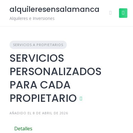
Skip
alquileresensalamanca
to
content
Alquileres e Inversiones
SERVICIOS A PROPIETARIOS
SERVICIOS
PERSONALIZADOS
PARA CADA
PROPIETARIO
AÑADIDO EL 8 DE ABRIL DE 2026
Detalles