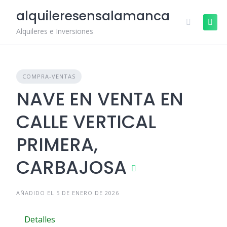
Skip
alquileresensalamanca
to
content
Alquileres e Inversiones
COMPRA-VENTAS
NAVE EN VENTA EN
CALLE VERTICAL
PRIMERA,
CARBAJOSA
AÑADIDO EL 5 DE ENERO DE 2026
Detalles