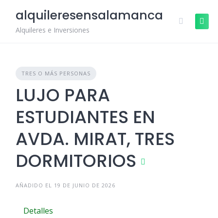
Skip
alquileresensalamanca
to
content
Alquileres e Inversiones
TRES O MÁS PERSONAS
LUJO PARA
ESTUDIANTES EN
AVDA. MIRAT, TRES
DORMITORIOS
AÑADIDO EL 19 DE JUNIO DE 2026
Detalles